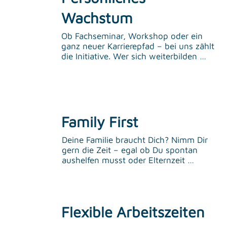
Wachstum
Ob Fachseminar, Workshop oder ein 
ganz neuer Karrierepfad – bei uns zählt 
die Initiative. Wer sich weiterbilden 
möchte, bringt einfach seine Idee mit. 
Statt starrer Prozesse gibt’s offene 
Ohren und kurze Wege. Weiterbildung 
ist bei uns keine Ausnahme, sondern 
Teil der Kultur.
Family First
Deine Familie braucht Dich? Nimm Dir 
gern die Zeit – egal ob Du spontan 
aushelfen musst oder Elternzeit 
nehmen möchtest.
Flexible Arbeitszeiten