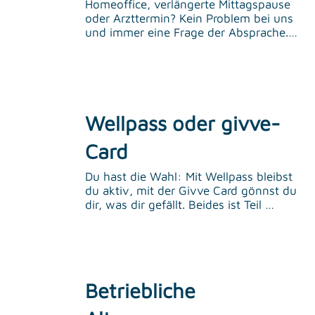
Homeoffice, verlängerte Mittagspause 
oder Arzttermin? Kein Problem bei uns 
und immer eine Frage der Absprache. 
Wir sind flexibel und finden für alles 
eine Lösung, die für beide Seiten passt.
Wellpass oder givve-
Card
Du hast die Wahl: Mit Wellpass bleibst 
du aktiv, mit der Givve Card gönnst du 
dir, was dir gefällt. Beides ist Teil 
unserer Benefits – du entscheidest, 
was besser zu dir passt.
Betriebliche