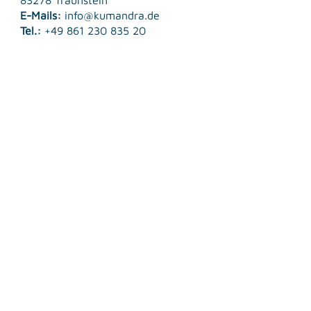
83278 Traunstein
E-Mails:
info@kumandra.de
Tel.:
+49 861 230 835 20
© 2026 Kumandra Energy GmbH & Co. KG