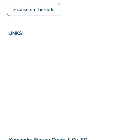
zu unserem LinkedIn
LINKS
Impressum
Datenschutz
Accessebility Statement
AGB's
Kumandra Energy GmbH & Co. KG