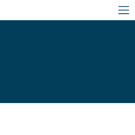
OWNERS ENGINEER
1.400 kWp auf
Logistikhalle in
Neuötting