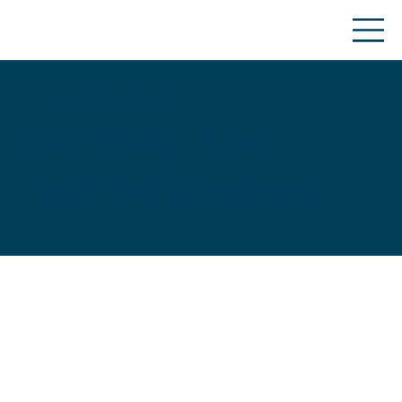
PLANUNG
990 kWp PV-
Freiflächenanlage