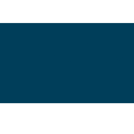
DUE DILIGENCE
570 MWp Photovolta