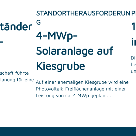
STANDORTHERAUSFORDERUN
P
G
tänder
4-MWp-
-
Solaranlage auf
Di
Kiesgrube
be
um
schaft führte
lanung für eine
Auf einer ehemaligen Kiesgrube wird eine
Photovoltaik-Freiflächenanlage mit einer
Leistung von ca. 4 MWp geplant...