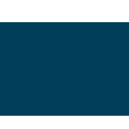
PV CARPORT
Netzintegrationsko
kWp