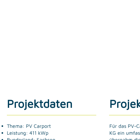
Projektdaten
Proje
Für das PV-C
Thema: PV Carport
KG ein umfas
Leistung: 411 kWp
übernahm die
Bundesland: Sachsen