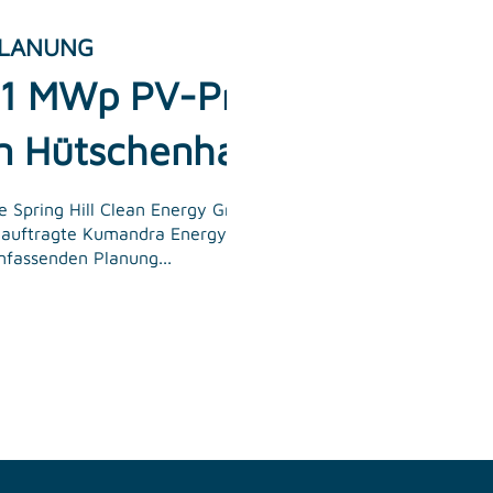
LANUNG
11 MWp PV-Projekt
in Hütschenhausen
e Spring Hill Clean Energy GmbH
auftragte Kumandra Energy mit der
fassenden Planung...