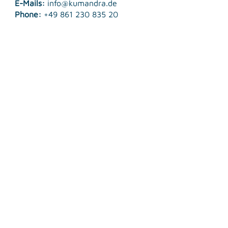
E-Mails:
info@kumandra.de
Phone:
+49 861 230 835 20
© 2026 Kumandra Energy GmbH & Co. KG