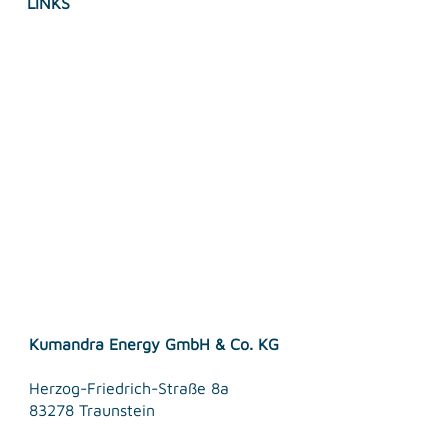
LINKS
Imprint
Privacy Policy
Accessebility Statement
Terms & Conditions
Kumandra Energy GmbH & Co. KG
Herzog-Friedrich-Straße 8a
83278 Traunstein