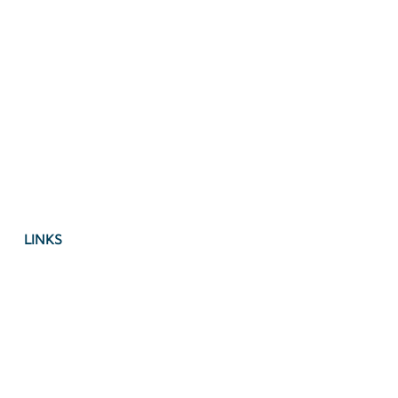
LINKS
Imprint
Privacy Policy
Accessebility Statement
Terms & Conditions