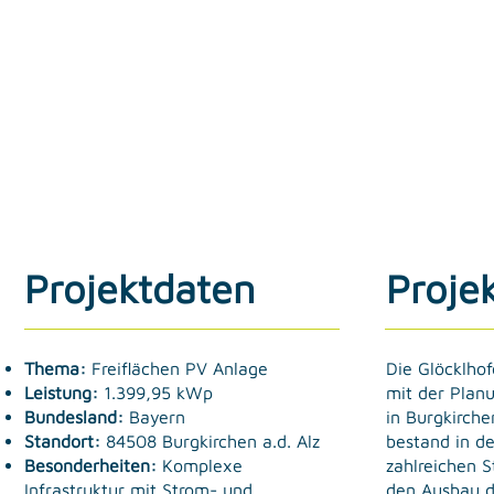
Projektdaten
Proje
Die Glöcklho
Thema:
Freiflächen PV Anlage
mit der Plan
Leistung:
1.399,95 kWp
in Burgkirche
Bundesland:
Bayern
bestand in de
Standort:
84508 Burgkirchen a.d. Alz
zahlreichen 
Besonderheiten:
Komplexe
den Ausbau d
Infrastruktur mit Strom- und