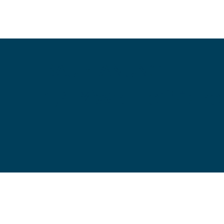
BAUPLANUNG
1,4 MWp Freifläch