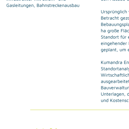
Gasleitungen, Bahnstreckenausbau
Ursprünglich 
Betracht gez
Bebauungspla
ha große Fläc
Standort für
eingehender 
geplant, um 
Kumandra Ene
Standortanaly
Wirtschaftli
ausgearbeite
Bauverwaltung
Unterlagen, 
und Kostensch