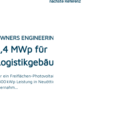
nächste Referenz
WNERS ENGINEERING
1,4 MWp für
Logistikgebäude
r ein Freiflächen-Photovoltaikprojekt mit
400 kWp Leistung in Neuötting
ernahm...